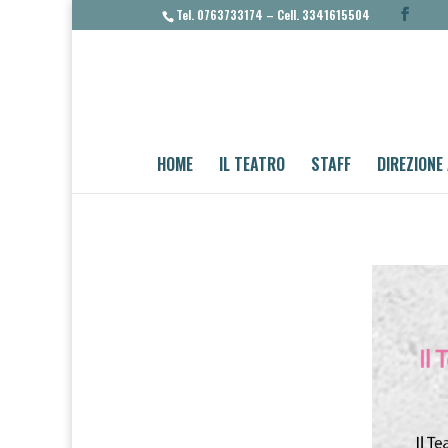
Tel. 0763733174 – Cell. 3341615504
HOME
IL TEATRO
STAFF
DIREZIONE