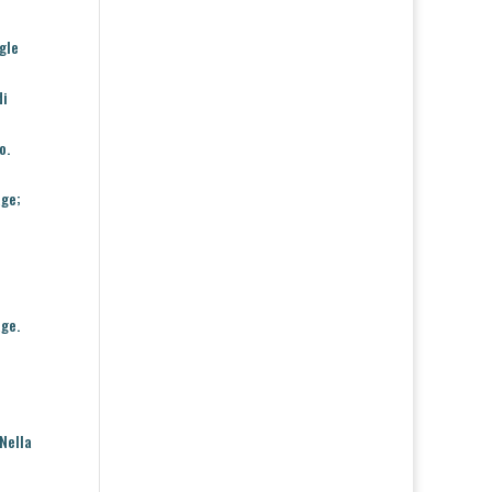
ogle
di
o.
age
;
age
.
 Nella