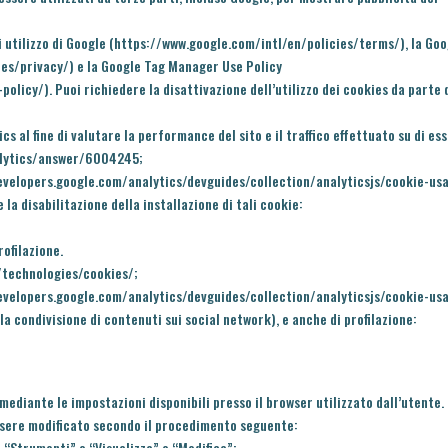
 utilizzo di Google (
https://www.google.com/intl/en/policies/terms/
), la Go
ies/privacy/
) e la Google Tag Manager Use Policy
policy/
). Puoi richiedere la disattivazione dell’utilizzo dei cookies da parte 
cs al fine di valutare la performance del sito e il traffico effettuato su di ess
alytics/answer/6004245
;
evelopers.google.com/analytics/devguides/collection/analyticsjs/cookie-us
a disabilitazione della installazione di tali cookie:
ofilazione.
/technologies/cookies/
;
evelopers.google.com/analytics/devguides/collection/analyticsjs/cookie-us
la condivisione di contenuti sui social network), e anche di profilazione:
 mediante le impostazioni disponibili presso il browser utilizzato dall’utente.
ssere modificato secondo il procedimento seguente:
 “Strumenti” o “Visualizza” o “Modifica”;