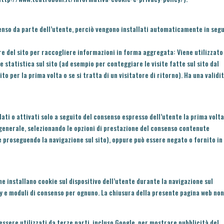
senso da parte dell’utente, perciò vengono installati automaticamente in seg
re del sito per raccogliere informazioni in forma aggregata: Viene utilizzato
e statistica sul sito (ad esempio per conteggiare le visite fatte sul sito dal
ito per la prima volta o se si tratta di un visitatore di ritorno). Ha una validit
llati o attivati solo a seguito del consenso espresso dell’utente la prima volt
o generale, selezionando le opzioni di prestazione del consenso contenute
e proseguendo la navigazione sul sito), oppure può essere negato o fornito i
che installano cookie sul dispositivo dell’utente durante la navigazione sul
cy e moduli di consenso per ognuno. La chiusura della presente pagina web non
 essere utilizzati da terze parti, incluso Google, per mostrare pubblicità del