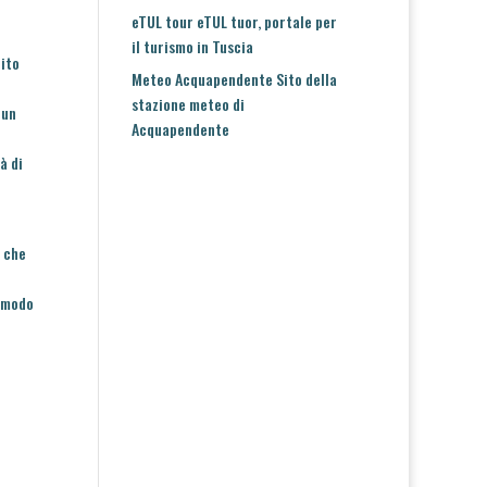
eTUL tour
eTUL tuor, portale per
il turismo in Tuscia
uito
Meteo Acquapendente
Sito della
stazione meteo di
 un
Acquapendente
à di
a che
n modo