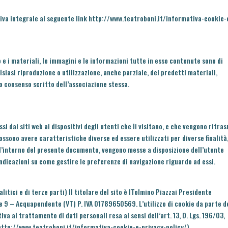
iva integrale al seguente link
http://www.teatroboni.it/informativa-cookie-
o e i materiali, le immagini e le informazioni tutte in esso contenute sono di
siasi riproduzione o utilizzazione, anche parziale, dei predetti materiali,
o consenso scritto dell’associazione stessa.
si dai siti web ai dispositivi degli utenti che li visitano, e che vengono ritra
Possono avere caratteristiche diverse ed essere utilizzati per diverse finalità,
 All’interno del presente documento, vengono messe a disposizione dell’utente
 indicazioni su come gestire le preferenze di navigazione riguardo ad essi.
alitici e di terze parti) Il titolare del sito è lTolmino Piazzai Presidente
e 9 – Acquapendente (VT) P. IVA 01789650569. L’utilizzo di cookie da parte d
iva al trattamento di dati personali resa ai sensi dell’art. 13, D. Lgs. 196/03,
http://www.teatroboni.it/informativa-cookie-e-privacy-policy/
).