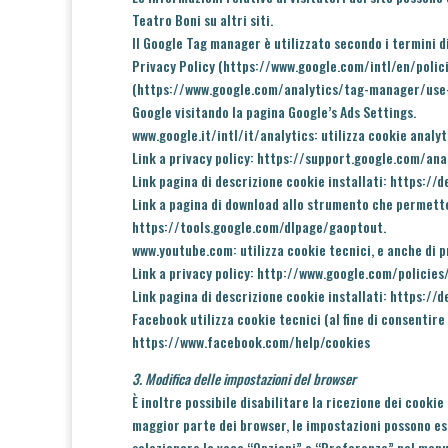
Teatro Boni su altri siti.
Il Google Tag manager è utilizzato secondo i termini di
Privacy Policy (
https://www.google.com/intl/en/polic
(
https://www.google.com/analytics/tag-manager/use-
Google visitando la pagina Google’s Ads Settings.
www.google.it/intl/it/analytics: utilizza cookie analyti
Link a privacy policy:
https://support.google.com/an
Link pagina di descrizione cookie installati:
https://d
Link a pagina di download allo strumento che permette l
https://tools.google.com/dlpage/gaoptout
.
www.youtube.com: utilizza cookie tecnici, e anche di pr
Link a privacy policy:
http://www.google.com/policies
Link pagina di descrizione cookie installati:
https://d
Facebook utilizza cookie tecnici (al fine di consentire 
https://www.facebook.com/help/cookies
3. Modifica delle impostazioni del browser
È inoltre possibile disabilitare la ricezione dei cookie
maggior parte dei browser, le impostazioni possono e
selezionare la voce “Opzioni” o “Preferenze” nel menu