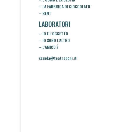
–
LA FABBRICA DI CIOCCOLATO
–
BENT
LABORATORI
–
IO E L’OGGETTO
–
IO SONO L’ALTRO
–
L’AMICO È
scuola@teatroboni.it