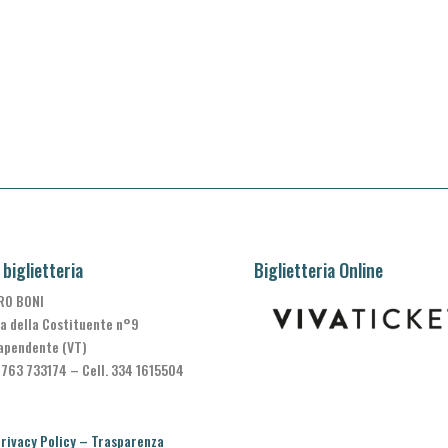
 biglietteria
Biglietteria Online
RO BONI
a della Costituente n°9
apendente (VT)
0763 733174 – Cell. 334 1615504
rivacy Policy
–
Trasparenza